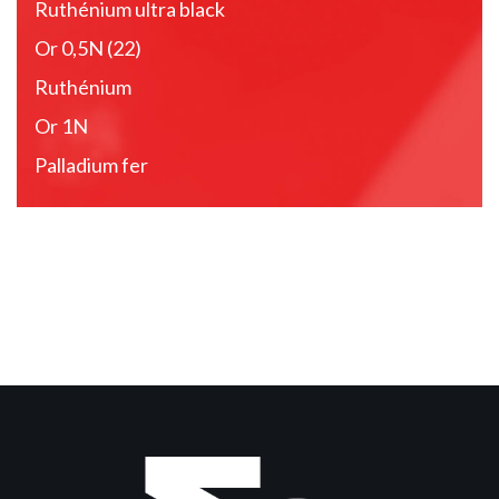
Ruthénium ultra black
Or 0,5N (22)
Ruthénium
Or 1N
Palladium fer