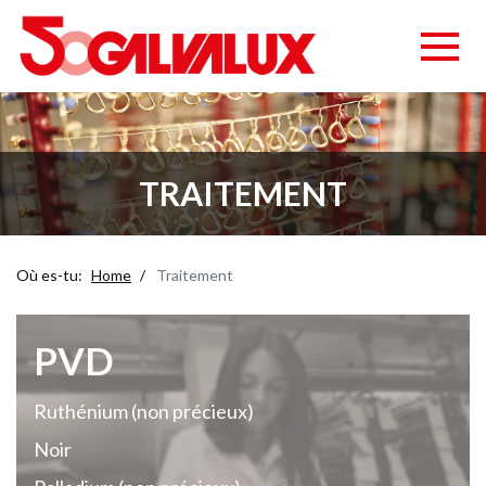
TRAITEMENT
Où es-tu:
Home
Traitement
PVD
Ruthénium (non précieux)
Noir