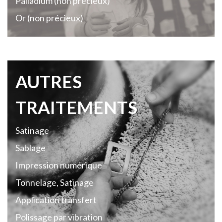
Palladium (non précieux)
Or (non précieux)
AUTRES
TRAITEMENTS
Satinage
Sablage
Impression numérique
Tonnelage, Satinage
Application transfert
Polissage par vibration